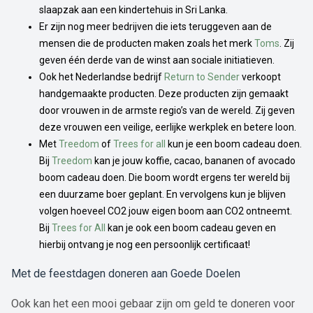
slaapzak aan een kindertehuis in Sri Lanka.
Er zijn nog meer bedrijven die iets teruggeven aan de
mensen die de producten maken zoals het merk
Toms
. Zij
geven één derde van de winst aan sociale initiatieven.
Ook het Nederlandse bedrijf
Return to Sender
verkoopt
handgemaakte producten. Deze producten zijn gemaakt
door vrouwen in de armste regio’s van de wereld. Zij geven
deze vrouwen een veilige, eerlijke werkplek en betere loon.
Met
Treedom
of
Trees for all
kun je een boom cadeau doen.
Bij
Treedom
kan je jouw koffie, cacao, bananen of avocado
boom cadeau doen. Die boom wordt ergens ter wereld bij
een duurzame boer geplant. En vervolgens kun je blijven
volgen hoeveel CO2 jouw eigen boom aan CO2 ontneemt.
Bij
Trees for All
kan je ook een boom cadeau geven en
hierbij ontvang je nog een persoonlijk certificaat!
Met de feestdagen doneren aan Goede Doelen
Ook kan het een mooi gebaar zijn om geld te doneren voor