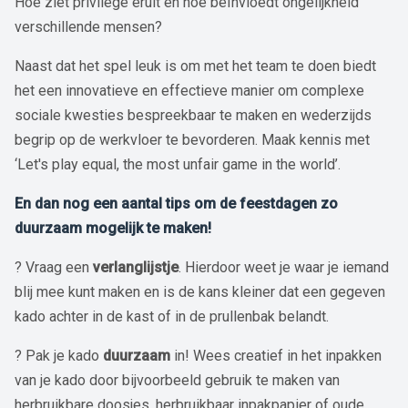
Hoe ziet privilege eruit en hoe beïnvloedt ongelijkheid
verschillende mensen?
Naast dat het spel leuk is om met het team te doen biedt
het een innovatieve en effectieve manier om complexe
sociale kwesties bespreekbaar te maken en wederzijds
begrip op de werkvloer te bevorderen. Maak kennis met
‘Let's play equal, the most unfair game in the world’.
En dan nog een aantal tips om de feestdagen zo
duurzaam mogelijk te maken!
? Vraag een
verlanglijstje
. Hierdoor weet je waar je iemand
blij mee kunt maken en is de kans kleiner dat een gegeven
kado achter in de kast of in de prullenbak belandt.
? Pak je kado
duurzaam
in! Wees creatief in het inpakken
van je kado door bijvoorbeeld gebruik te maken van
herbruikbare doosjes, herbruikbaar inpakpapier of oude