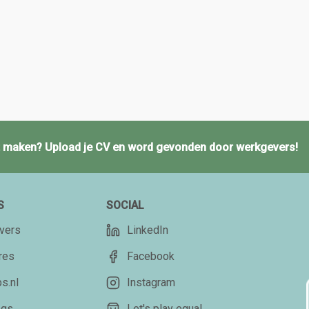
ct maken? Upload je CV en word gevonden door werkgevers!
S
SOCIAL
vers
LinkedIn
res
Facebook
s.nl
Instagram
ogs
Let's play equal