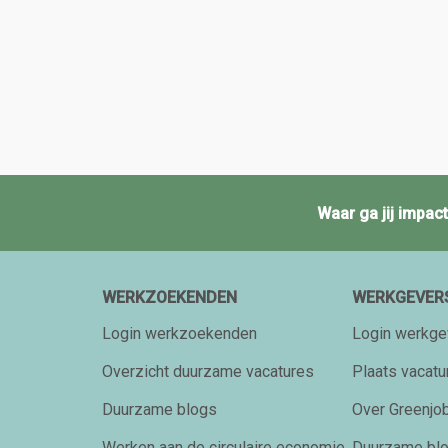
Waar ga jij impa
WERKZOEKENDEN
WERKGEVER
Login werkzoekenden
Login werkge
Overzicht duurzame vacatures
Plaats vacatu
Duurzame blogs
Over Greenjob
Werken aan de circulaire economie
Duurzame bl