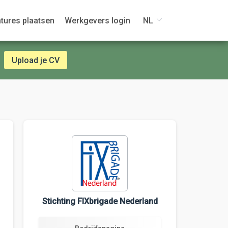
tures plaatsen
Werkgevers login
NL
Upload je CV
Stichting FIXbrigade Nederland