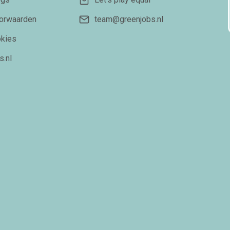
orwaarden
team@greenjobs.nl
okies
s.nl