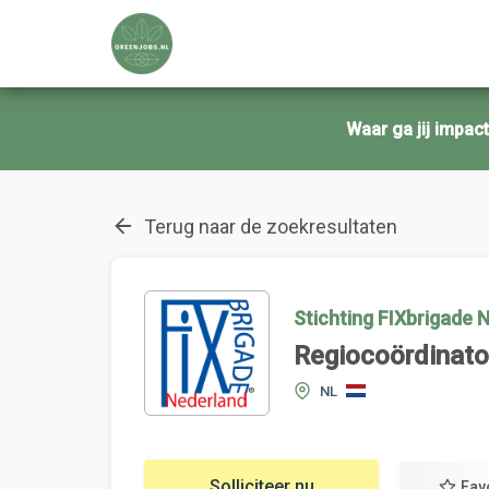
Waar ga jij impa
Terug naar de zoekresultaten
Stichting FIXbrigade 
Regiocoördinato
NL
Solliciteer nu
Fav