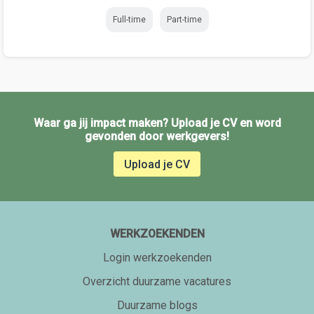
Full-time
Part-time
Waar ga jij impact maken? Upload je CV en word
gevonden door werkgevers!
Upload je CV
WERKZOEKENDEN
Login werkzoekenden
Overzicht duurzame vacatures
Duurzame blogs