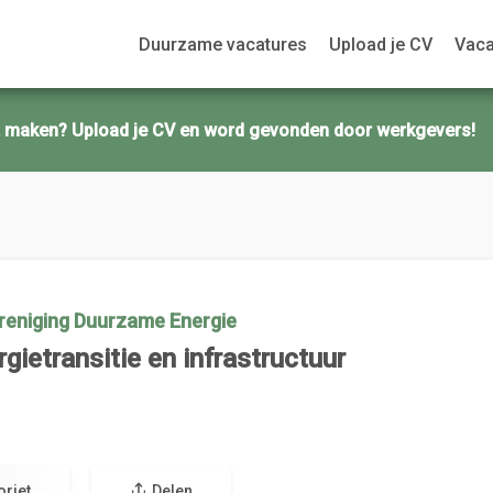
Duurzame vacatures
Upload je CV
Vaca
ct maken? Upload je CV en word gevonden door werkgevers!
reniging Duurzame Energie
ietransitie en infrastructuur
oriet
Delen