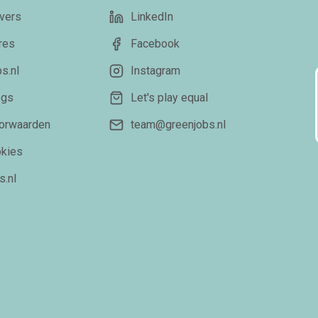
vers
LinkedIn
res
Facebook
s.nl
Instagram
ogs
Let's play equal
orwaarden
team@greenjobs.nl
okies
s.nl