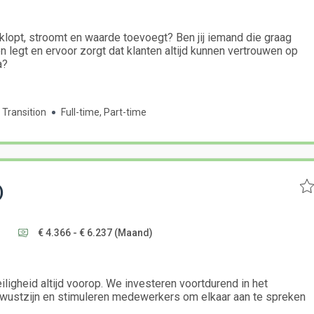
ie klopt, stroomt en waarde toevoegt? Ben jij iemand die graag
n legt en ervoor zorgt dat klanten altijd kunnen vertrouwen op
a?
 Transition
Full-time, Part-time
)
€ 4.366 - € 6.237
(Maand)
iligheid altijd voorop. We investeren voortdurend in het
ewustzijn en stimuleren medewerkers om elkaar aan te spreken