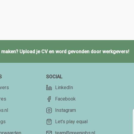
ct maken? Upload je CV en word gevonden door werkgevers!
S
SOCIAL
vers
LinkedIn
res
Facebook
s.nl
Instagram
ogs
Let's play equal
orwaarden
team@greenjobs.nl