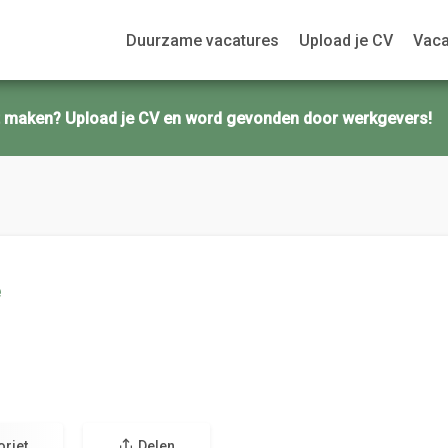
Duurzame vacatures
Upload je CV
Vaca
ct maken? Upload je CV en word gevonden door werkgevers!
e
oriet
Delen