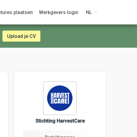
tures plaatsen
Werkgevers login
NL
Upload je CV
Stichting HarvestCare