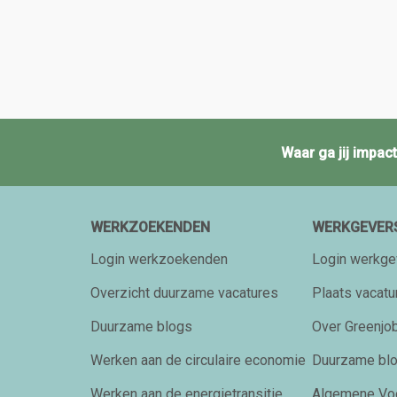
Waar ga jij impa
WERKZOEKENDEN
WERKGEVER
Login werkzoekenden
Login werkge
Overzicht duurzame vacatures
Plaats vacatu
Duurzame blogs
Over Greenjob
Werken aan de circulaire economie
Duurzame bl
Werken aan de energietransitie
Algemene Vo