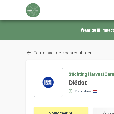
Waar ga jij impa
Terug naar de zoekresultaten
Stichting HarvestCar
Diëtist
Rotterdam
Solliciteer nu
Fav