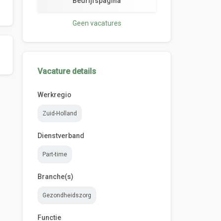
Bedrijfspagina
Geen vacatures
Vacature details
Werkregio
Zuid-Holland
Dienstverband
Part-time
Branche(s)
Gezondheidszorg
Functie