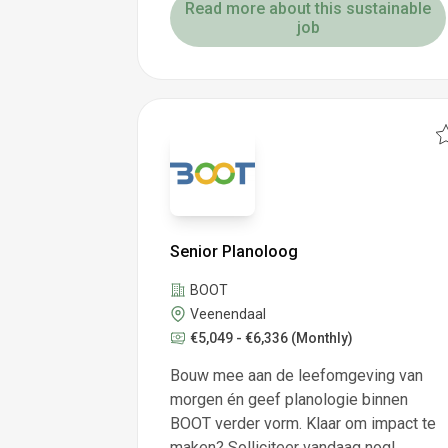
Read more about this sustainable
job
Senior Planoloog
BOOT
Veenendaal
€5,049 - €6,336
(Monthly)
Bouw mee aan de leefomgeving van
morgen én geef planologie binnen
BOOT verder vorm. Klaar om impact te
maken? Solliciteer vandaag nog!