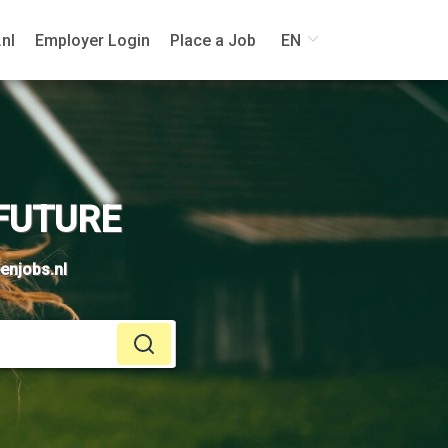
nl
Employer Login
Place a Job
EN
FUTURE
eenjobs.nl