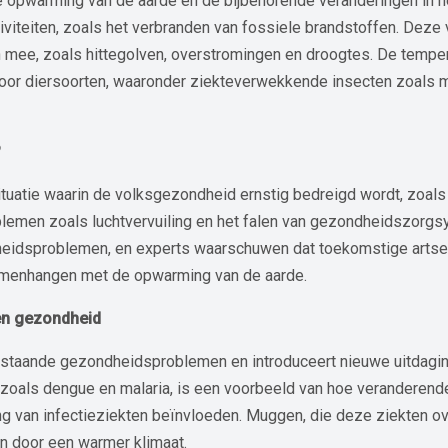
de opwarming van de aarde en de bijbehorende veranderingen in h
iviteiten, zoals het verbranden van fossiele brandstoffen. Dez
ee, zoals hittegolven, overstromingen en droogtes. De temper
or diersoorten, waaronder ziekteverwekkende insecten zoals m
?
tuatie waarin de volksgezondheid ernstig bedreigd wordt, zoals
blemen zoals luchtvervuiling en het falen van gezondheidszorgs
heidsproblemen, en experts waarschuwen dat toekomstige arts
amenhangen met de opwarming van de aarde.
en gezondheid
estaande gezondheidsproblemen en introduceert nieuwe uitdagi
zoals dengue en malaria, is een voorbeeld van hoe veranderend
ng van infectieziekten beïnvloeden. Muggen, die deze ziekten o
n door een warmer klimaat.