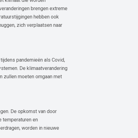
et klimaat die worden
e veranderingen brengen extreme
atuurstijgingen hebben ook
uggen, zich verplaatsen naar
 tijdens pandemieën als Covid,
ystemen. De klimaatverandering
en zullen moeten omgaan met
ngen. De opkomst van door
e temperaturen en
verdragen, worden in nieuwe