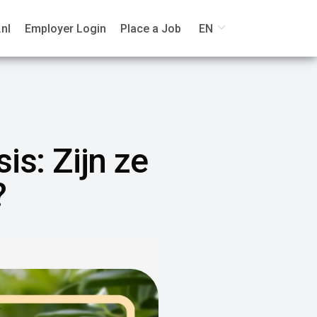
nl
Employer Login
Place a Job
EN
is: Zijn ze
?