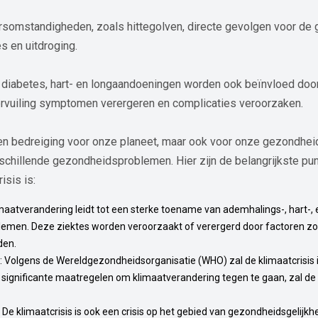
somstandigheden, zoals hittegolven, directe gevolgen voor de
s en uitdroging.
diabetes, hart- en longaandoeningen worden ook beïnvloed door
rvuiling symptomen verergeren en complicaties veroorzaken.
 een bedreiging voor onze planeet, maar ook voor onze gezondhei
schillende gezondheidsproblemen. Hier zijn de belangrijkste pu
isis is:
imaatverandering leidt tot een sterke toename van ademhalings-, hart-, 
emen. Deze ziektes worden veroorzaakt of verergerd door factoren zoal
den.
: Volgens de Wereldgezondheidsorganisatie (WHO) zal de klimaatcrisis 
 significante maatregelen om klimaatverandering tegen te gaan, zal d
: De klimaatcrisis is ook een crisis op het gebied van gezondheidsgelij