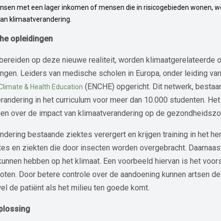
nsen met een lager inkomen of mensen die in risicogebieden wonen, 
van klimaatverandering.
he opleidingen
bereiden op deze nieuwe realiteit, worden klimaatgerelateerde
gen. Leiders van medische scholen in Europa, onder leiding van
(ENCHE) opgericht. Dit netwerk, bestaa
limate & Health Education
erandering in het curriculum voor meer dan 10.000 studenten. He
gen over de impact van klimaatverandering op de gezondheidszo
ndering bestaande ziektes verergert en krijgen training in het 
es en ziekten die door insecten worden overgebracht. Daarnaast 
unnen hebben op het klimaat. Een voorbeeld hiervan is het voors
oten. Door betere controle over de aandoening kunnen artsen de 
l de patiënt als het milieu ten goede komt.
oplossing