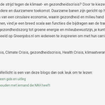
in de strijd tegen de klimaat- en gezondheidscrisis? Door te kie
ondere en duurzamere toekomst. Duurzame banen zijn gericht op 
van een circulaire economie, waarin gezondheid en milieu hand in
n, vind je een breed scala aan functies die bijdragen aan de tra
ezondheidszorg tot groene energie en milieubewustzijn, je kunt
eld op Greenjobs.nl om iedereen te inspireren om met hun carri
sis, Climate Crisis, gezondheidscrisis, Health Crisis, klimaatve
Wellicht is een van deze blogs dan ook leuk om te lezen:
een gids en uitleg
houden met iemand die NAH heeft