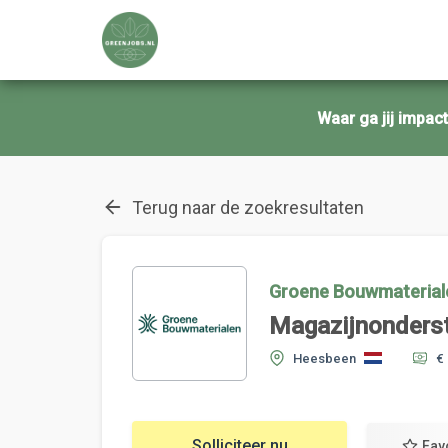
Waar ga jij impa
Terug naar de zoekresultaten
Groene Bouwmaterial
Magazijnonderst
Heesbeen
€ 
Solliciteer nu
Fav