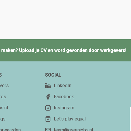
ct maken? Upload je CV en word gevonden door werkgevers!
S
SOCIAL
vers
LinkedIn
res
Facebook
s.nl
Instagram
ogs
Let's play equal
orwaarden
team@greenjobs.nl