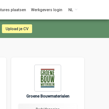
tures plaatsen
Werkgevers login
NL
Upload je CV
Groene Bouwmaterialen