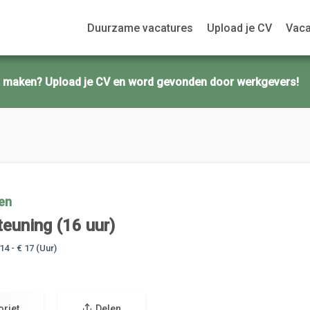
Duurzame vacatures
Upload je CV
Vaca
ct maken? Upload je CV en word gevonden door werkgevers!
en
euning (16 uur)
14 - € 17
(Uur)
oriet
Delen