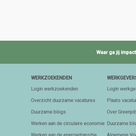
Waar ga jij impa
WERKZOEKENDEN
WERKGEVER
Login werkzoekenden
Login werkge
Overzicht duurzame vacatures
Plaats vacatu
Duurzame blogs
Over Greenjob
Werken aan de circulaire economie
Duurzame bl
Werken aan de energietransitie
Algemene Vo