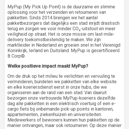
MyPup (My Pick Up Point) is de duurzame en slimme
oplossing voor het verzenden en retourneren van
pakketten. Sinds 2014 brengen we het aantal
pakketbezorgers dat dagelijks een stad inrijdt drastisch
terug en zorgen we voor minder CO₂-uitstoot en meer
veiligheid op straat. Het is onze missie om last-mile-
delivery toekomstbestendig te maken. We zijn
marktleider in Nederland en groeien snel in het Verenigd
Koninkrijk, Ierland en Duitsland. MyPup is gecertificeerd
B Corp©.
Welke positieve impact maakt
MyPup
?
Om de druk op het milieu te verlichten en vervuiling te
verminderen, bundelen we pakketten van elke website
en elke koeriersdienst eerst in onze hubs, die we
organiseren aan de rand van een stad. Van daaruit
bezorgen onze vertrouwde MyPup-koeriers dezelfde
dag alle pakketten in een elektrisch voertuig of een e-
cargo fiets bij onbemande pick-up points in kantoren,
appartementen, ziekenhuizen en universiteiten.
Medewerkers of bewoners kunnen hun pakketten op de
manier ontvangen, maar ook retourneren. Op deze manier