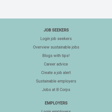
JOB SEEKERS
Login job seekers
Overview sustainable jobs
Blogs with tips!
Career advice
Create a job alert
Sustainable employers
Jobs at B Corps
EMPLOYERS
Login employers