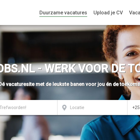
Duurzame vacatures
Upload je CV
Vaca
BS.NL - WERK VOOR DE 
Dé vacaturesite met de leukste banen voor jou én de toekoms