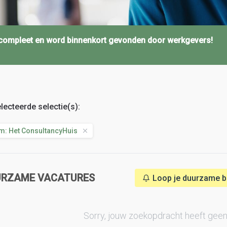
l compleet en word binnenkort gevonden door werkgevers!
lecteerde selectie(s):
m: Het ConsultancyHuis
URZAME VACATURES
Loop je duurzame baa
Sorry, jouw zoekopdracht heeft geen