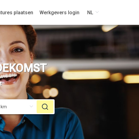
tures plaatsen
Werkgevers login
NL
TOEKOMST
t