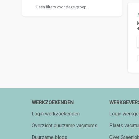
Geen filters voor deze groep.
WERKZOEKENDEN
WERKGEVER
Login werkzoekenden
Login werkge
Overzicht duurzame vacatures
Plaats vacatu
Duurzame blogs
Over Greenjob