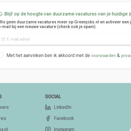
Blijf op de hoogte van duurzame vacatures van je huidige 
Mis geen duurzame vacatures meer op Greenjobs.nl en activeer een job
e-mail bij een nieuwe vacature (check ook je spam).
Met het aanvinken ben ik akkoord met de
&
voorwaarden
priva
S
SOCIAL
vers
LinkedIn
res
Facebook
s.nl
Instagram