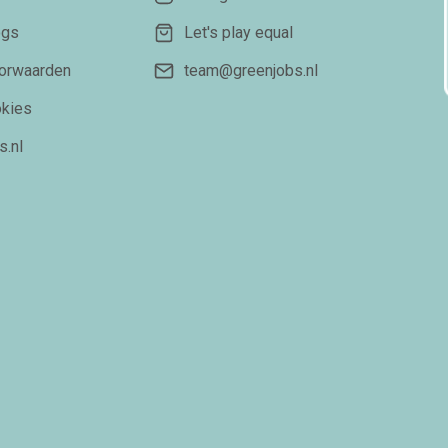
ogs
Let's play equal
orwaarden
team@greenjobs.nl
okies
s.nl