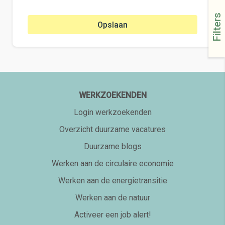
Filters
Opslaan
WERKZOEKENDEN
Login werkzoekenden
Overzicht duurzame vacatures
Duurzame blogs
Werken aan de circulaire economie
Werken aan de energietransitie
Werken aan de natuur
Activeer een job alert!