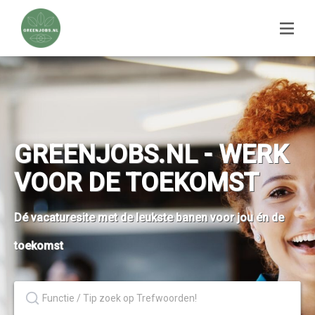
GREENJOBS.NL - WERK
VOOR DE TOEKOMST
Dé vacaturesite met de leukste banen voor jou én de
toekomst