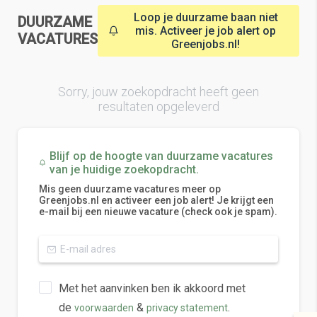
Loop je duurzame baan niet
DUURZAME
mis. Activeer je job alert op
VACATURES
Greenjobs.nl!
Sorry, jouw zoekopdracht heeft geen
resultaten opgeleverd
Blijf op de hoogte van duurzame vacatures
van je huidige zoekopdracht.
Mis geen duurzame vacatures meer op
Greenjobs.nl en activeer een job alert! Je krijgt een
e-mail bij een nieuwe vacature (check ook je spam).
Met het aanvinken ben ik akkoord met
de
&
.
voorwaarden
privacy statement