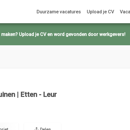
Duurzame vacatures
Upload je CV
Vaca
ct maken? Upload je CV en word gevonden door werkgevers!
inen | Etten - Leur
oriet
Delen