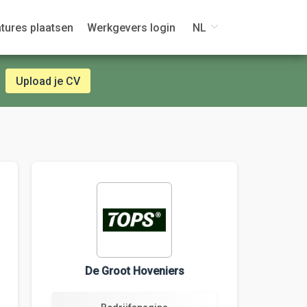
tures plaatsen
Werkgevers login
NL
Upload je CV
De Groot Hoveniers