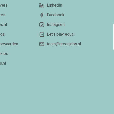
vers
LinkedIn
res
Facebook
s.nl
Instagram
ogs
Let's play equal
orwaarden
team@greenjobs.nl
okies
s.nl