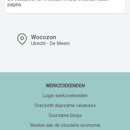
pagina.
Wocozon
Utrecht - De Meern
WERKZOEKENDEN
Login werkzoekenden
Overzicht duurzame vacatures
Duurzame blogs
Werken aan de circulaire economie