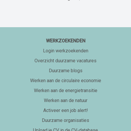
WERKZOEKENDEN
Login werkzoekenden
Overzicht duurzame vacatures
Duurzame blogs
Werken aan de circulaire economie
Werken aan de energietransitie
Werken aan de natuur
Activeer een job alert!
Duurzame organisaties
Upload je CV in de CV-database