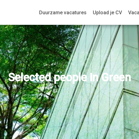
Duurzame vacatures
Upload je CV
Vaca
Selected people in Green