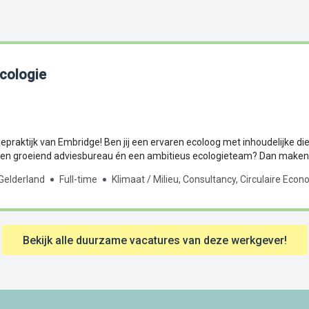
Ecologie
praktijk van Embridge! Ben jij een ervaren ecoloog met inhoudelijke 
n groeiend adviesbureau én een ambitieus ecologieteam? Dan maken w
Gelderland
Full-time
Klimaat / Milieu, Consultancy, Circulaire Eco
Bekijk alle duurzame vacatures van deze werkgever!