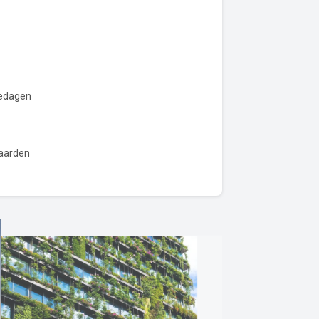
iedagen
aarden