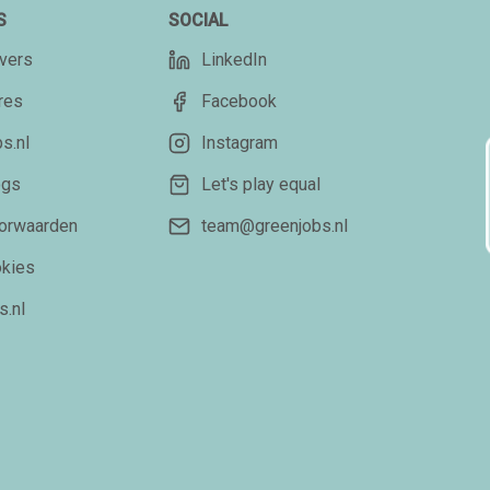
S
SOCIAL
vers
LinkedIn
res
Facebook
s.nl
Instagram
ogs
Let's play equal
orwaarden
team@greenjobs.nl
okies
s.nl