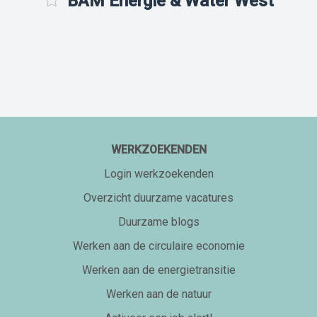
BAM Energie & Water West
WERKZOEKENDEN
Login werkzoekenden
Overzicht duurzame vacatures
Duurzame blogs
Werken aan de circulaire economie
Werken aan de energietransitie
Werken aan de natuur