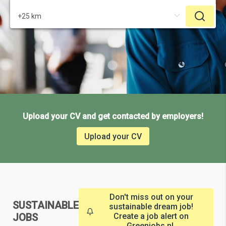
Upload your CV and get contacted by employers!
Upload your CV
Don't miss out on your
SUSTAINABLE
sustainable dream job!
JOBS
Create a job alert on
Greenjobs.nl.