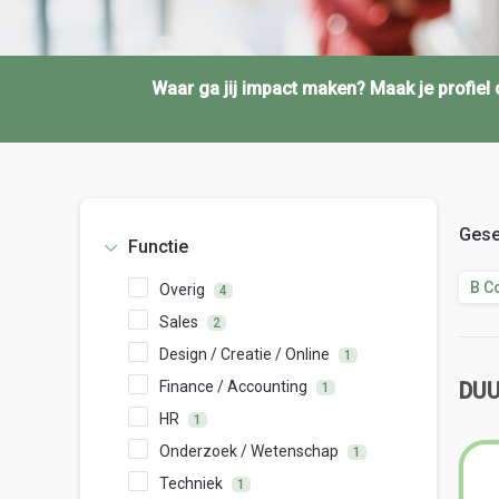
Waar ga jij impact maken? Maak je profie
Gese
Functie
B C
Overig
4
Sales
2
Design / Creatie / Online
1
Finance / Accounting
DU
1
HR
1
Onderzoek / Wetenschap
1
Techniek
1