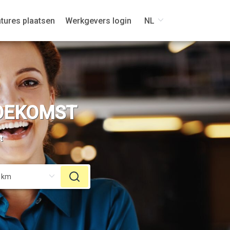
tures plaatsen
Werkgevers login
NL
TOEKOMST
t