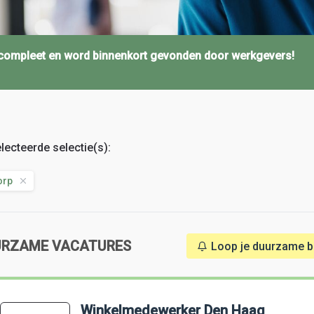
l compleet en word binnenkort gevonden door werkgevers!
lecteerde selectie(s):
orp
URZAME VACATURES
Loop je duurzame baa
Winkelmedewerker Den Haag