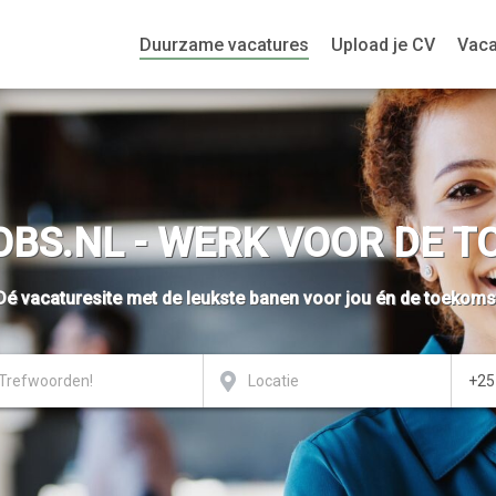
Duurzame vacatures
Upload je CV
Vaca
BS.NL - WERK VOOR DE 
Dé vacaturesite met de leukste banen voor jou én de toekoms