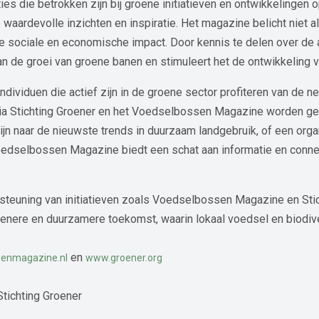
ies die betrokken zijn bij groene initiatieven en ontwikkelingen
ardevolle inzichten en inspiratie. Het magazine belicht niet a
 sociale en economische impact. Door kennis te delen over de 
aan de groei van groene banen en stimuleert het de ontwikkeli
ndividuen die actief zijn in de groene sector profiteren van de 
a Stichting Groener en het Voedselbossen Magazine worden gep
ijn naar de nieuwste trends in duurzaam landgebruik, of een orga
 Voedselbossen Magazine biedt een schat aan informatie en connec
rsteuning van initiatieven zoals Voedselbossen Magazine en Sti
nere en duurzamere toekomst, waarin lokaal voedsel en biodiver
en
enmagazine.nl
www.groener.org
Stichting Groener