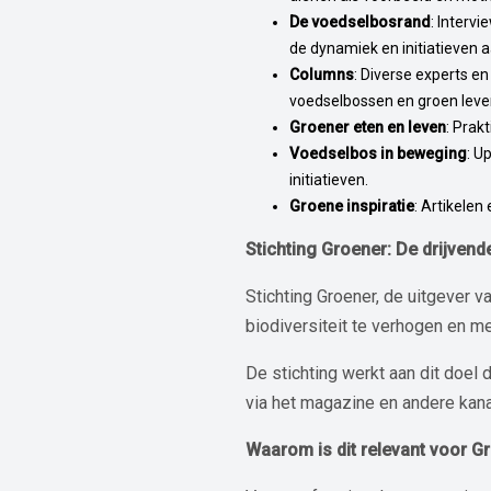
De voedselbosrand
: Interv
de dynamiek en initiatieven 
Columns
: Diverse experts e
voedselbossen en groen leve
Groener eten en leven
: Prak
Voedselbos in beweging
: U
initiatieven.
Groene inspiratie
: Artikelen
Stichting Groener: De drijven
Stichting Groener, de uitgever 
biodiversiteit te verhogen en m
De stichting werkt aan dit doel 
via het magazine en andere kana
Waarom is dit relevant voor G