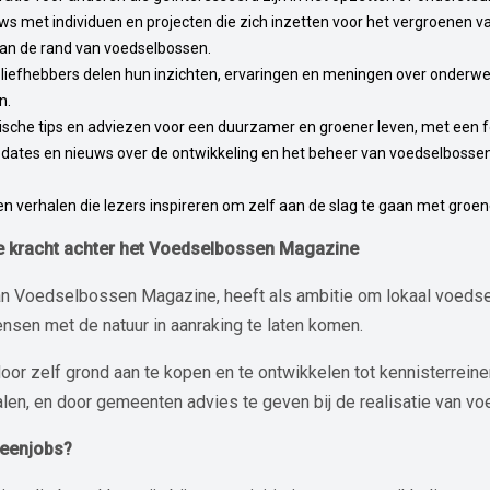
iews met individuen en projecten die zich inzetten voor het vergroenen v
aan de rand van voedselbossen.
n liefhebbers delen hun inzichten, ervaringen en meningen over onderw
n.
tische tips en adviezen voor een duurzamer en groener leven, met een fo
pdates en nieuws over de ontwikkeling en het beheer van voedselboss
 en verhalen die lezers inspireren om zelf aan de slag te gaan met groene
de kracht achter het Voedselbossen Magazine
van Voedselbossen Magazine, heeft als ambitie om lokaal voedsel
ensen met de natuur in aanraking te laten komen.
door zelf grond aan te kopen en te ontwikkelen tot kennisterreine
len, en door gemeenten advies te geven bij de realisatie van v
reenjobs?