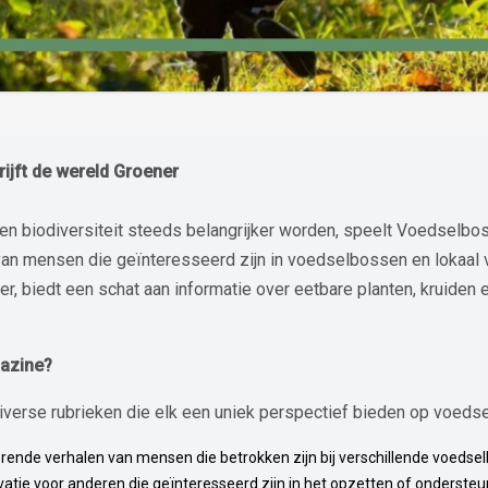
jft de wereld Groener
 en biodiversiteit steeds belangrijker worden, speelt Voedselbo
 van mensen die geïnteresseerd zijn in voedselbossen en lokaal v
r, biedt een schat aan informatie over eetbare planten, kruiden 
azine?
iverse rubrieken die elk een uniek perspectief bieden op voed
rerende verhalen van mensen die betrokken zijn bij verschillende voeds
vatie voor anderen die geïnteresseerd zijn in het opzetten of onderst