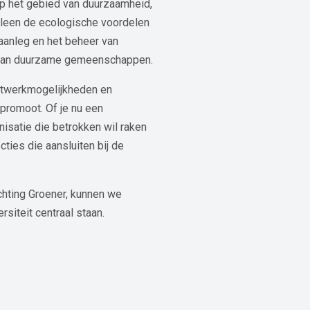
 op het gebied van duurzaamheid,
lleen de ecologische voordelen
aanleg en het beheer van
ng van duurzame gemeenschappen.
netwerkmogelijkheden en
romoot. Of je nu een
nisatie die betrokken wil raken
ties die aansluiten bij de
chting Groener, kunnen we
siteit centraal staan.