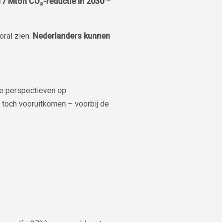
 17 Mton CO₂-reductie in 2030
–
ral zien:
Nederlanders kunnen
nde perspectieven op
en toch vooruitkomen – voorbij de