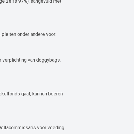
ge zelfs 97%), aangevuld met
pleiten onder andere voor:
n verplichting van doggybags,
akelfonds gaat, kunnen boeren
n Deltacommissaris voor voeding