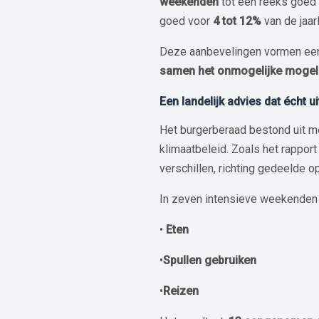
weekenden
tot een reeks goed
goed voor
4 tot 12%
van de jaarl
Deze aanbevelingen vormen een 
samen het onmogelijke mogeli
Een landelijk advies dat écht 
Het burgerberaad bestond uit 
klimaatbeleid. Zoals het rapport
verschillen, richting gedeelde o
In zeven intensieve weekenden 
•⁠
Eten
•
Spullen gebruiken
•⁠
Reizen