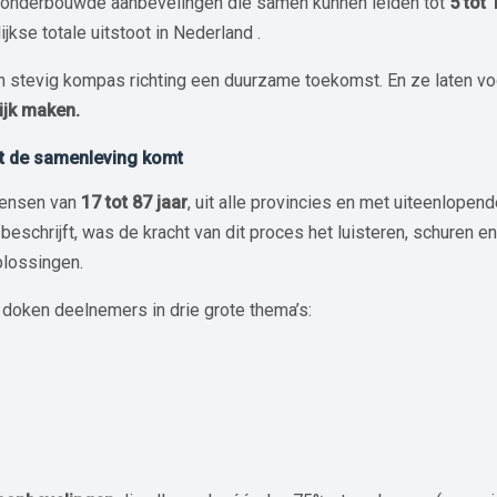
 onderbouwde aanbevelingen die samen kunnen leiden tot
5 tot
ijkse totale uitstoot in Nederland .
stevig kompas richting een duurzame toekomst. En ze laten voo
jk maken.
uit de samenleving komt
mensen van
17 tot 87 jaar
, uit alle provincies en met uiteenlope
 beschrijft, was de kracht van dit proces het luisteren, schuren 
plossingen.
doken deelnemers in drie grote thema’s: