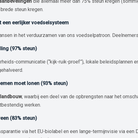
aanbevelingen
die allemaal méér dan 75% steun kregen (sommi
brede steun kregen.
ot een eerlijker voedselsysteem
ansen in het verduurzamen van ons voedselpatroon. Deelnemers 
ling (97% steun)
rheids-communicatie (“kijk-ruik-proef”), lokale beleidsplannen e
gehalveerd.
nemen moet lonen (93% steun)
 landbouw
, waarbij een deel van de opbrengsten naar het omsch
stbestendig werken.
reen (83% steun)
nsparantie via het EU-biolabel en een lange-termijnvisie via ee