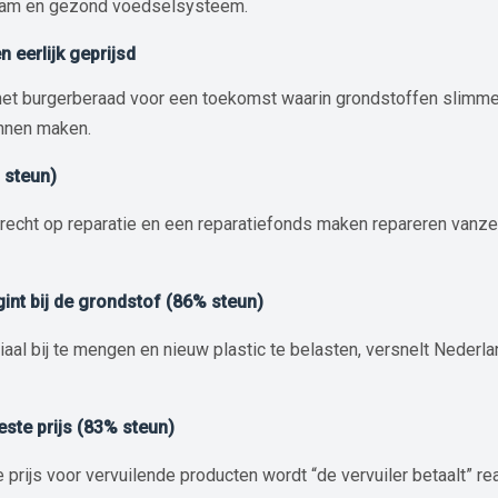
aam en gezond voedselsysteem.
n eerlijk geprijsd
t het burgerberaad voor een toekomst waarin grondstoffen slimm
nnen maken.
% steun)
, recht op reparatie en een reparatiefonds maken repareren vanze
gint bij de grondstof (86% steun)
aal bij te mengen en nieuw plastic te belasten, versnelt Nederla
este prijs (83% steun)
 prijs voor vervuilende producten wordt “de vervuiler betaalt” r