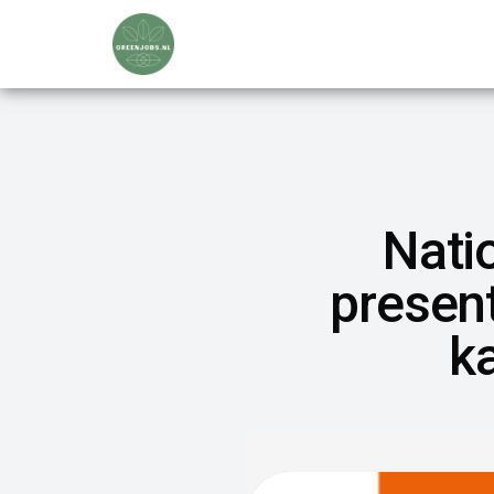
Nati
presen
k