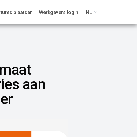
tures plaatsen
Werkgevers login
NL
imaat
ies aan
er