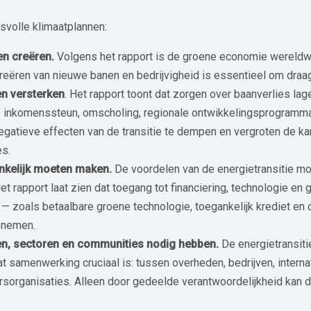
svolle klimaatplannen:
n creëren.
Volgens het rapport is de groene economie wereldwij
 creëren van nieuwe banen en bedrijvigheid is essentieel om draa
n versterken
. Het rapport toont dat zorgen over baanverlies lage
s inkomenssteun, omscholing, regionale ontwikkelingsprogramm
gatieve effecten van de transitie te dempen en vergroten de 
es.
nkelijk moeten maken.
De voordelen van de energietransitie mo
Het rapport laat zien dat toegang tot financiering, technologie en
 — zoals betaalbare groene technologie, toegankelijk krediet en
oenemen.
n, sectoren en communities nodig hebben.
De energietransiti
t samenwerking cruciaal is: tussen overheden, bedrijven, internat
ganisaties. Alleen door gedeelde verantwoordelijkheid kan de t