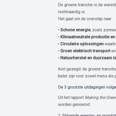
De groene transitie is de werel
rechtvaardig is.
Het gaat om de overstap naar:
•
Schone energie
, zoals zonne
•
Klimaatneutrale productie en 
•
Circulaire oplossingen
waarbi
•
Groen elektrisch transport
en 
•
Natuurherstel en duurzaam l
Kort gezegd: de groene transit
beter zijn voor zowel mens als 
De 3 grootste uitdagingen volg
Uit het rapport
Making the Green
worden genoemd:
1. Stijgende energie- en gronds