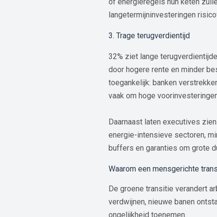
of energieregels hun keten zull
langetermijninvesteringen risicov
3. Trage terugverdientijd
32% ziet lange terugverdientijde
door hogere rente en minder bes
toegankelijk: banken verstrekke
vaak om hoge voorinvesteringen
Daarnaast laten executives zien 
energie-intensieve sectoren, min
buffers en garanties om grote d
Waarom een mensgerichte transi
De groene transitie verandert 
verdwijnen, nieuwe banen ontsta
ongelijkheid toenemen.