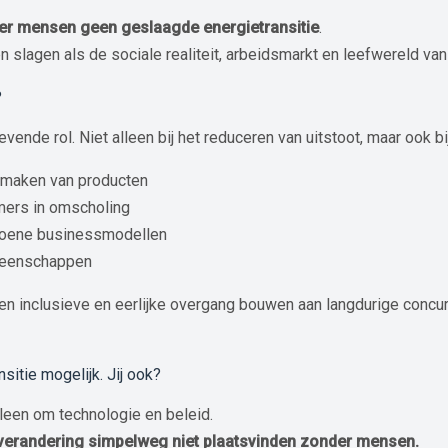
er mensen geen geslaagde energietransitie
.
n slagen als de sociale realiteit, arbeidsmarkt en leefwereld va
?
ende rol. Niet alleen bij het reduceren van uitstoot, maar ook bij
r maken van producten
mers in omscholing
groene businessmodellen
emeenschappen
een inclusieve en eerlijke overgang bouwen aan langdurige concur
itie mogelijk. Jij ook?
alleen om technologie en beleid.
 verandering simpelweg niet plaatsvinden zonder mensen.