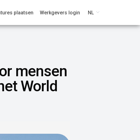
tures plaatsen
Werkgevers login
NL
voor mensen
het World