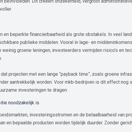
en beïnvloeden. Dit creëert onzekerheid, vergroot administratiev
oller.
n en beperkte financierbaarheid als grote obstakels. In veel lan
chikbare publieke middelen. Vooral in lage- en middeninkomensla
n weinig groene leningen, investeerders vermijden risico’s en te
.
dat projecten met een lange “payback time”, zoals groene infrast
der aantrekkelijk worden. Voor mkb-bedrijven is dit effect nog s
uurzame investeringen te dragen.
tie noodzakelijk is
arbeidsmarkten, investeringsstromen en de betaalbaarheid van 
an en bepaalde producten worden tijdelijk duurder. Zonder geri