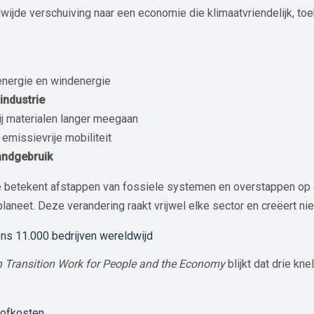
dwijde verschuiving naar een economie die klimaatvriendelijk, t
energie en windenergie
industrie
j materialen langer meegaan
emissievrije mobiliteit
andgebruik
ie betekent afstappen van fossiele systemen en overstappen op 
planeet. Deze verandering raakt vrijwel elke sector en creëert n
ens 11.000 bedrijven wereldwijd
 Transition Work for People and the Economy
blijkt dat drie kn
tofkosten