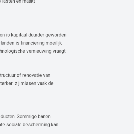
e lasten en maakt
den is kapitaal duurder geworden
nden is financiering moeilijk
chnologische vernieuwing vraagt
ructuur of renovatie van
terker: zij missen vaak de
producten. Sommige banen
chte sociale bescherming kan