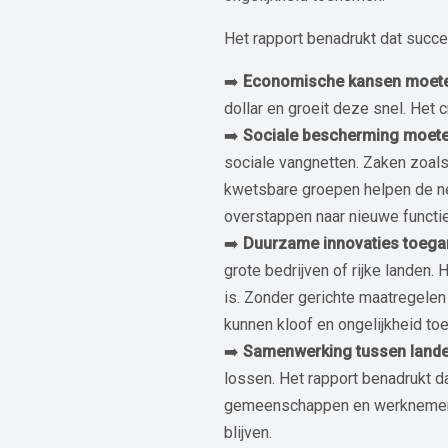
Het rapport benadrukt dat succe
➡️
Economische kansen moete
dollar en groeit deze snel. Het
➡️
Sociale bescherming moete
sociale vangnetten. Zaken zoal
kwetsbare groepen helpen de ne
overstappen naar nieuwe functi
➡️
D
uurzame innovaties toega
grote bedrijven of rijke landen. 
is. Zonder gerichte maatregelen
kunnen kloof en ongelijkheid t
➡️
Samenwerking tussen lande
lossen. Het rapport benadrukt da
gemeenschappen en werknemersor
blijven.