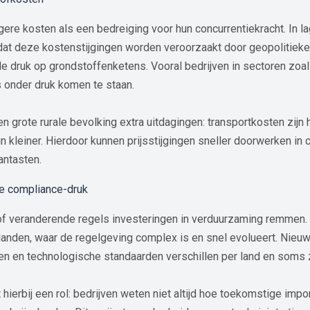
gere kosten als een bedreiging voor hun concurrentiekracht. In l
n dat deze kostenstijgingen worden veroorzaakt door geopolitiek
druk op grondstoffenketens. Vooral bedrijven in sectoren zoals
onder druk komen te staan.
 grote rurale bevolking extra uitdagingen: transportkosten zijn h
ijn kleiner. Hierdoor kunnen prijsstijgingen sneller doorwerken 
antasten.
ge compliance-druk
of veranderende regels investeringen in verduurzaming remmen. H
landen, waar de regelgeving complex is en snel evolueert. Nieu
gen en technologische standaarden verschillen per land en soms z
 hierbij een rol: bedrijven weten niet altijd hoe toekomstige im