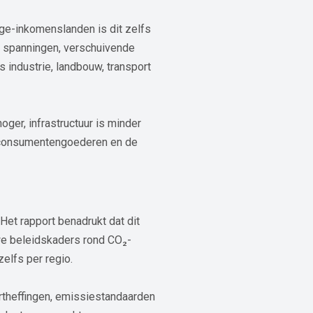
age-inkomenslanden is dit zelfs
e spanningen, verschuivende
 industrie, landbouw, transport
oger, infrastructuur is minder
in consumentengoederen en de
et rapport benadrukt dat dit
we beleidskaders rond CO₂-
elfs per regio.
portheffingen, emissiestandaarden