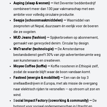
Auping (slaap & wonen) —
Het Deventer beddenbedrijf
combineert meer dan 130 jaar vakmanschap met een
ambitie voor volledig circulaire productie.
Seepje (schoonmaakmiddelen) —
Wasmiddel van
zeepnoten uit Nepal, duurzaam én eerlijk voor de boeren
die ze oogsten.
MUD Jeans (fashion) —
Spijkerbroeken op abonnement,
gemaakt van gerecycled denim. Circular by design.
WeTransfer (technologie) —
De Amsterdamse
bestandsdienst geeft 30% van zijn advertentieruimte weg
aan kunstenaars en creatieven.
Moyee Coffee (koffie) —
Koffie roosteren in Ethiopië zelf,
zodat de waarde blijft waar de boon vandaan komt.
Fastned (energie & mobiliteit) —
Een van de top 3
snellaadbedrijven in Europa, met als missie de overgang
naar elektrisch rijden te versnellen — op stroom uit zon en
wind.
S
ocial Impact Factory (coworking & community) —
De
hotspot voor sociaal ondernemerschap in Utrecht en