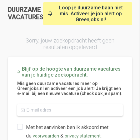
Loop je duurzame baan niet
DUURZAME
mis. Activeer je job alert op
VACATURES
Greenjobs.nl!
Sorry, jouw zoekopdracht heeft geen
resultaten opgeleverd
Blijf op de hoogte van duurzame vacatures
van je huidige zoekopdracht.
Mis geen duurzame vacatures meer op
Greenjobs.nl en activeer een job alert! Je krijgt een
e-mail bij een nieuwe vacature (check ook je spam).
Met het aanvinken ben ik akkoord met
de
&
.
voorwaarden
privacy statement