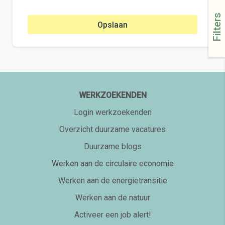
Filters
Opslaan
WERKZOEKENDEN
Login werkzoekenden
Overzicht duurzame vacatures
Duurzame blogs
Werken aan de circulaire economie
Werken aan de energietransitie
Werken aan de natuur
Activeer een job alert!