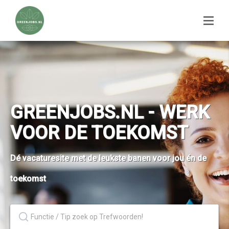
GREENJOBS.NL - WERK
VOOR DE TOEKOMST
Dé vacaturesite met de leukste banen voor jou én de
toekomst