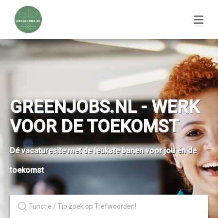
GREENJOBS.NL - WERK
VOOR DE TOEKOMST
Dé vacaturesite met de leukste banen voor jou én de
toekomst