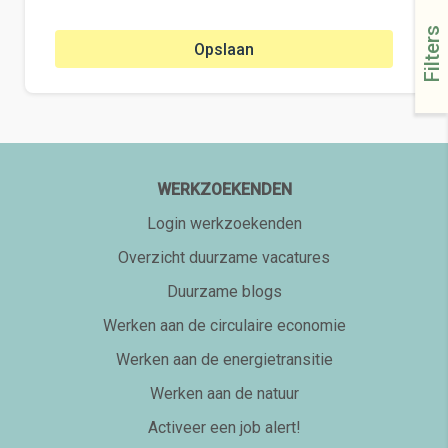
Filters
Opslaan
WERKZOEKENDEN
Login werkzoekenden
Overzicht duurzame vacatures
Duurzame blogs
Werken aan de circulaire economie
Werken aan de energietransitie
Werken aan de natuur
Activeer een job alert!