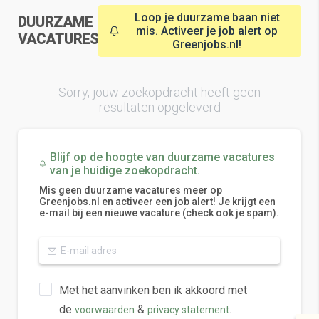
Loop je duurzame baan niet
DUURZAME
mis. Activeer je job alert op
VACATURES
Greenjobs.nl!
Sorry, jouw zoekopdracht heeft geen
resultaten opgeleverd
Blijf op de hoogte van duurzame vacatures
van je huidige zoekopdracht.
Mis geen duurzame vacatures meer op
Greenjobs.nl en activeer een job alert! Je krijgt een
e-mail bij een nieuwe vacature (check ook je spam).
Met het aanvinken ben ik akkoord met
de
&
.
voorwaarden
privacy statement