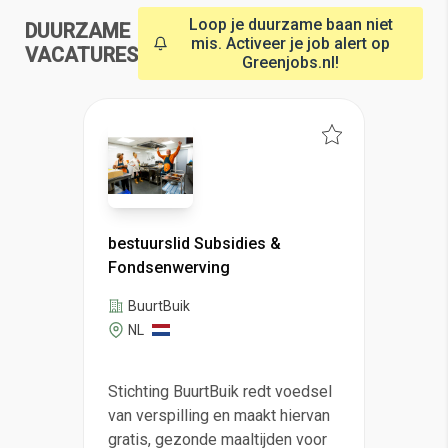
Loop je duurzame baan niet
DUURZAME
mis. Activeer je job alert op
VACATURES
Greenjobs.nl!
bestuurslid Subsidies &
Fondsenwerving
BuurtBuik
NL
Stichting BuurtBuik redt voedsel
van verspilling en maakt hiervan
gratis, gezonde maaltijden voor