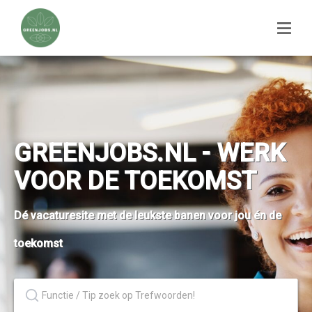
GREENJOBS.NL - WERK
VOOR DE TOEKOMST
Dé vacaturesite met de leukste banen voor jou én de
toekomst