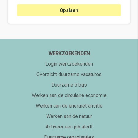
Opslaan
WERKZOEKENDEN
Login werkzoekenden
Overzicht duurzame vacatures
Duurzame blogs
Werken aan de circulaire economie
Werken aan de energietransitie
Werken aan de natuur
Activeer een job alert!
Duurzame organisaties