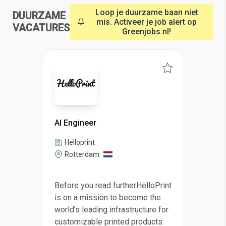
Loop je duurzame baan niet
DUURZAME
mis. Activeer je job alert op
VACATURES
Greenjobs.nl!
AI Engineer
Helloprint
Rotterdam
Before you read furtherHelloPrint
is on a mission to become the
world's leading infrastructure for
customizable printed products.