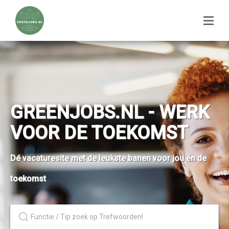
GREENJOBS.NL - WERK
VOOR DE TOEKOMST
Dé vacaturesite met de leukste banen voor jou én de
toekomst