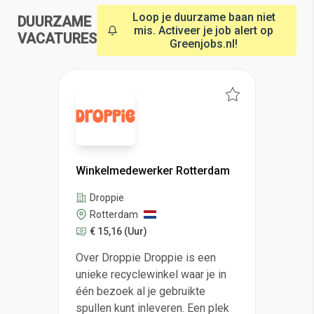
Loop je duurzame baan niet
DUURZAME
mis. Activeer je job alert op
VACATURES
Greenjobs.nl!
Winkelmedewerker Rotterdam
Droppie
Rotterdam
€ 15,16
(Uur)
Over Droppie Droppie is een
unieke recyclewinkel waar je in
één bezoek al je gebruikte
spullen kunt inleveren. Een plek