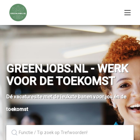
GREENJOBS.NL - WERK
VOOR DE TOEKOMST
Dé vacaturesite met de leukste banen voor jou én de
toekomst