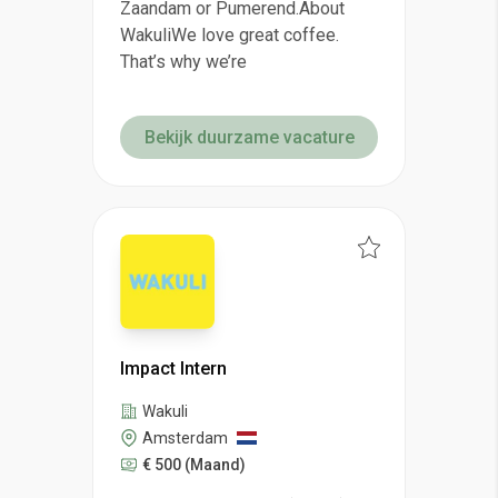
Zaandam or Pumerend.About
WakuliWe love great coffee.
That’s why we’re
Bekijk duurzame vacature
Impact Intern
Wakuli
Amsterdam
€ 500
(Maand)