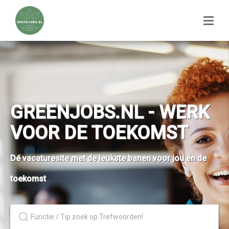
GREENJOBS.NL - WERK
VOOR DE TOEKOMST
Dé vacaturesite met de leukste banen voor jou én de
toekomst