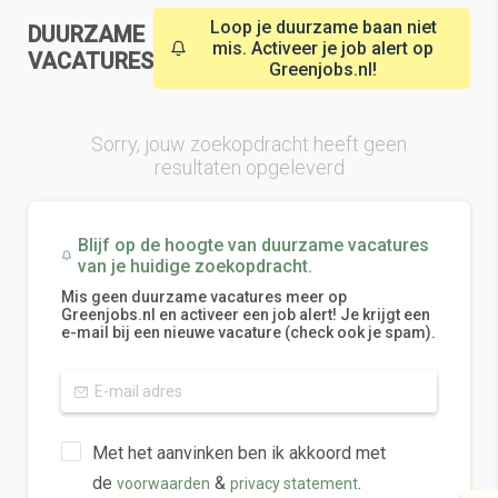
Loop je duurzame baan niet
DUURZAME
mis. Activeer je job alert op
VACATURES
Greenjobs.nl!
Sorry, jouw zoekopdracht heeft geen
resultaten opgeleverd
Blijf op de hoogte van duurzame vacatures
van je huidige zoekopdracht.
Mis geen duurzame vacatures meer op
Greenjobs.nl en activeer een job alert! Je krijgt een
e-mail bij een nieuwe vacature (check ook je spam).
Met het aanvinken ben ik akkoord met
de
&
.
voorwaarden
privacy statement