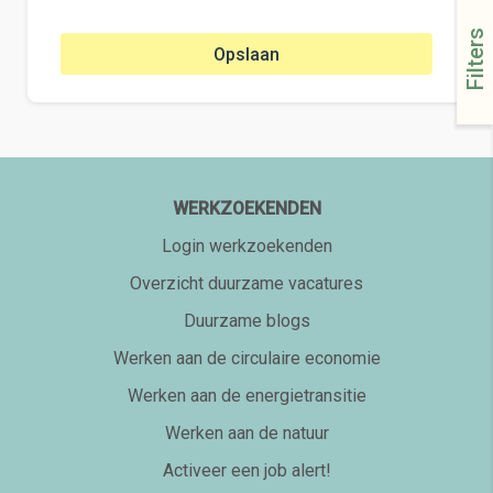
Filters
Opslaan
WERKZOEKENDEN
Login werkzoekenden
Overzicht duurzame vacatures
Duurzame blogs
Werken aan de circulaire economie
Werken aan de energietransitie
Werken aan de natuur
Activeer een job alert!