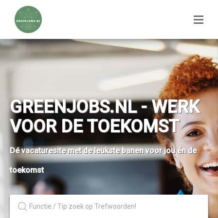
GREENJOBS.NL - WERK
VOOR DE TOEKOMST
Dé vacaturesite met de leukste banen voor jou én de
toekomst