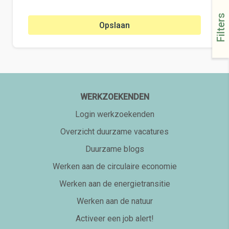
Filters
Opslaan
WERKZOEKENDEN
Login werkzoekenden
Overzicht duurzame vacatures
Duurzame blogs
Werken aan de circulaire economie
Werken aan de energietransitie
Werken aan de natuur
Activeer een job alert!