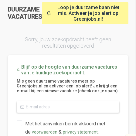
Loop je duurzame baan niet
DUURZAME
mis. Activeer je job alert op
VACATURES
Greenjobs.nl!
Sorry, jouw zoekopdracht heeft geen
resultaten opgeleverd
Blijf op de hoogte van duurzame vacatures
van je huidige zoekopdracht.
Mis geen duurzame vacatures meer op
Greenjobs.nl en activeer een job alert! Je krijgt een
e-mail bij een nieuwe vacature (check ook je spam).
Met het aanvinken ben ik akkoord met
de
&
.
voorwaarden
privacy statement