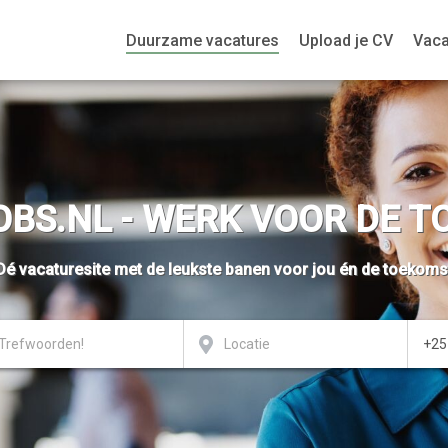
Duurzame vacatures
Upload je CV
Vaca
BS.NL - WERK VOOR DE 
Dé vacaturesite met de leukste banen voor jou én de toekoms