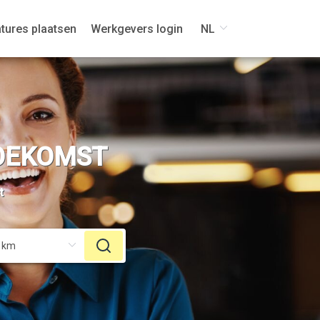
tures plaatsen
Werkgevers login
NL
TOEKOMST
t