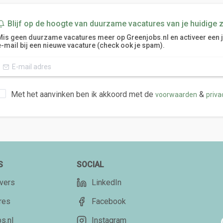
Blijf op de hoogte van duurzame vacatures van je huidige 
Mis geen duurzame vacatures meer op Greenjobs.nl en activeer een job
e-mail bij een nieuwe vacature (check ook je spam).
Met het aanvinken ben ik akkoord met de
&
voorwaarden
priva
S
SOCIAL
vers
LinkedIn
res
Facebook
s.nl
Instagram