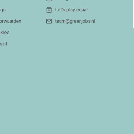
ogs
Let's play equal
orwaarden
team@greenjobs.nl
okies
s.nl