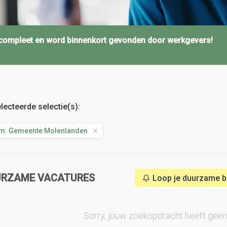
l compleet en word binnenkort gevonden door werkgevers!
lecteerde selectie(s):
m: Gemeente Molenlanden
URZAME VACATURES
Loop je duurzame baa
Sorry, jouw zoekopdracht heeft geen