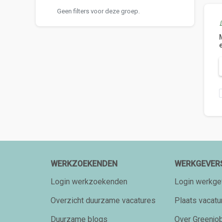
Geen filters voor deze groep.
WERKZOEKENDEN
WERKGEVER
Login werkzoekenden
Login werkge
Overzicht duurzame vacatures
Plaats vacatu
Duurzame blogs
Over Greenjob