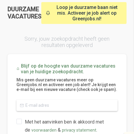
Loop je duurzame baan niet
DUURZAME
mis. Activeer je job alert op
VACATURES
Greenjobs.nl!
Sorry, jouw zoekopdracht heeft geen
resultaten opgeleverd
Blijf op de hoogte van duurzame vacatures
van je huidige zoekopdracht.
Mis geen duurzame vacatures meer op
Greenjobs.nl en activeer een job alert! Je krijgt een
e-mail bij een nieuwe vacature (check ook je spam).
Met het aanvinken ben ik akkoord met
de
&
.
voorwaarden
privacy statement