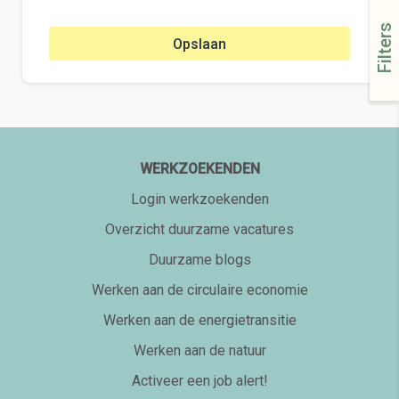
Filters
Opslaan
WERKZOEKENDEN
Login werkzoekenden
Overzicht duurzame vacatures
Duurzame blogs
Werken aan de circulaire economie
Werken aan de energietransitie
Werken aan de natuur
Activeer een job alert!