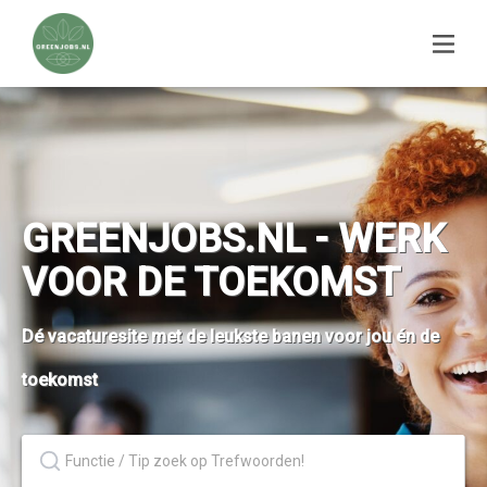
GREENJOBS.NL - WERK
VOOR DE TOEKOMST
Dé vacaturesite met de leukste banen voor jou én de
toekomst